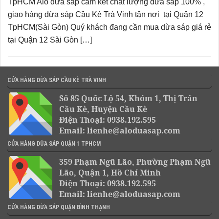
TpHCM Alo dừa sáp cam kết chất lượng dừa sáp 100% ,
giao hàng dừa sáp Cầu Kè Trà Vinh tận nơi tại Quận 12
TpHCM(Sài Gòn) Quý khách đang cần mua dừa sáp giá rẻ
tại Quận 12 Sài Gòn […]
CỬA HÀNG DỪA SÁP CẦU KÈ TRÀ VINH
Số 85 Quốc Lộ 54, Khóm 1, Thị Trấn
Cầu Kè, Huyện Cầu Kè
Điện Thoại: 0938.192.595
Email: lienhe@aloduasap.com
CỬA HÀNG DỪA SÁP QUẬN 1 TPHCM
359 Phạm Ngũ Lão, Phường Phạm Ngũ
Lão, Quận 1, Hồ Chí Minh
Điện Thoại: 0938.192.595
Email: lienhe@aloduasap.com
CỬA HÀNG DỪA SÁP QUẬN BÌNH THẠNH