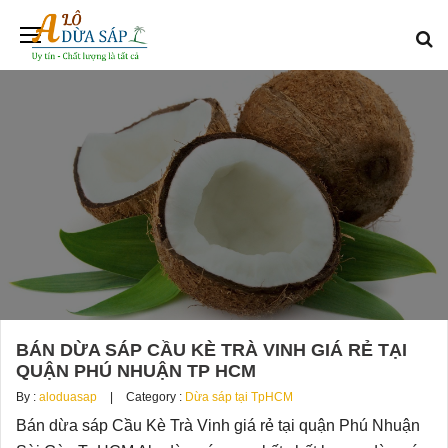
BÁN DỪA SÁP CẦU KÈ TRÀ VINH GIÁ RẺ TẠI
QUẬN PHÚ NHUẬN TP HCM
By :
aloduasap
Category :
Dừa sáp tại TpHCM
Bán dừa sáp Cầu Kè Trà Vinh giá rẻ tại quận Phú Nhuận