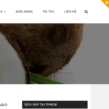
ỪA
MÓN NGON
TIN TỨC
LIÊN HỆ
hách
DỪA SÁP TẠI TPHCM