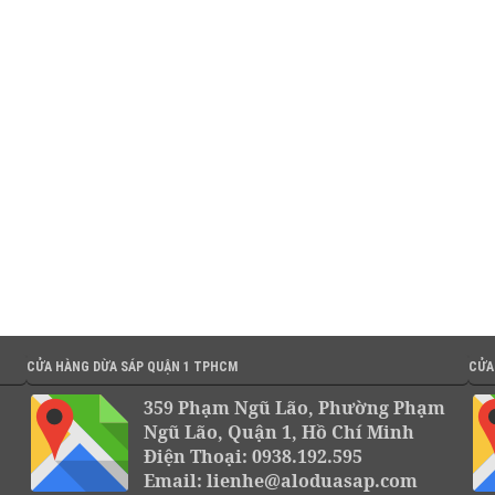
CỬA HÀNG DỪA SÁP QUẬN 1 TPHCM
CỬA
359 Phạm Ngũ Lão, Phường Phạm
Ngũ Lão, Quận 1, Hồ Chí Minh
Điện Thoại: 0938.192.595
Email: lienhe@aloduasap.com