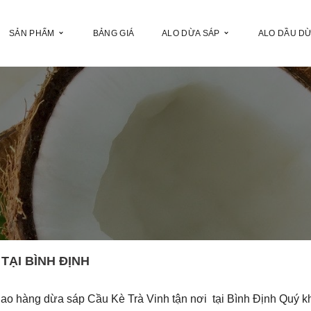
SẢN PHẨM
BẢNG GIÁ
ALO DỪA SÁP
ALO DẦU D
TẠI BÌNH ĐỊNH
iao hàng dừa sáp Cầu Kè Trà Vinh tận nơi tại Bình Định Quý k