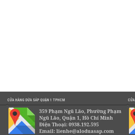
CỬA HÀNG DỪA SÁP QUẬN 1 TPHCM
CỬA
359 Phạm Ngũ Lão, Phường Phạm
Ngũ Lão, Quận 1, Hồ Chí Minh
Điện Thoại: 0938.192.595
Email: lienhe@aloduasap.com