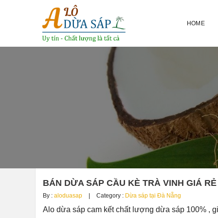
HOME
BÁN DỪA SÁP CẦU KÈ TRÀ VINH GIÁ RẺ
By :
aloduasap
Category :
Dừa sáp tại Đà Nẵng
Alo dừa sáp cam kết chất lượng dừa sáp 100% , g