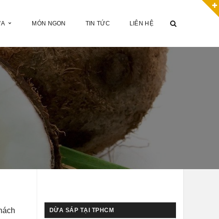
ỪA
MÓN NGON
TIN TỨC
LIÊN HỆ
khách
DỪA SÁP TẠI TPHCM