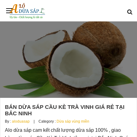
BÁN DỪA SÁP CẦU KÈ TRÀ VINH GIÁ RẺ TẠI
BẮC NINH
By :
aloduasap
Category :
Dừa sáp vùng miền
Alo dừa sáp cam kết chất lượng dừa sáp 100% , giao