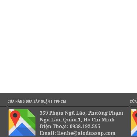
CỬA HÀNG DỪA SÁP QUẬN 1 TPHCM
CỬA
359 Phạm Ngũ Lão, Phường Phạm
Ngũ Lão, Quận 1, Hồ Chí Minh
Điện Thoại: 0938.192.595
Email: lienhe@aloduasap.com