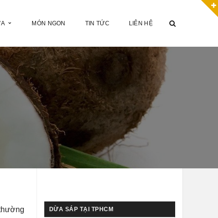
ỪA
MÓN NGON
TIN TỨC
LIÊN HỆ
 thường
DỪA SÁP TẠI TPHCM