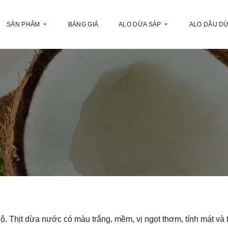
SẢN PHẨM
BẢNG GIÁ
ALO DỪA SÁP
ALO DẦU D
. Thịt dừa nước có màu trắng, mềm, vị ngọt thơm, tính mát và