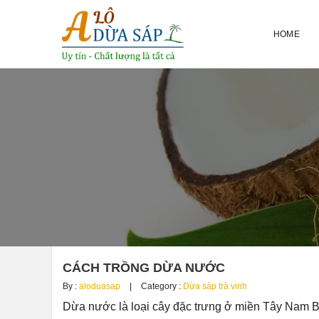
HOME
CÁCH TRỒNG DỪA NƯỚC
By :
aloduasap
Category :
Dừa sáp trà vinh
Dừa nước là loại cây đặc trưng ở miền Tây Nam Bộ