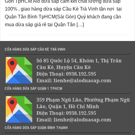
Gòn TpHCM Alo dừa sáp cam kết chất lượng dừa sáp
100% , giao hàng dừa sáp Cầu Kè Trà Vinh tận nơi tại
Quận Tân Bình TpHCM(Sài Gòn) Quý khách đang cần
mua dừa sáp giá rẻ tại Quận Tân […]
CỬA HÀNG DỪA SÁP CẦU KÈ TRÀ VINH
Số 85 Quốc Lộ 54, Khóm 1, Thị Trấn
Cầu Kè, Huyện Cầu Kè
Điện Thoại: 0938.192.595
Email: lienhe@aloduasap.com
CỬA HÀNG DỪA SÁP QUẬN 1 TPHCM
359 Phạm Ngũ Lão, Phường Phạm Ngũ
Lão, Quận 1, Hồ Chí Minh
Điện Thoại: 0938.192.595
Email: lienhe@aloduasap.com
CỬA HÀNG DỪA SÁP QUẬN BÌNH THẠNH