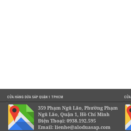
CỬA HÀNG DỪA SÁP QUẬN 1 TPHCM
CỬA
359 Phạm Ngũ Lão, Phường Phạm
Ngũ Lão, Quận 1, Hồ Chí Minh
Điện Thoại: 0938.192.595
Email: lienhe@aloduasap.com