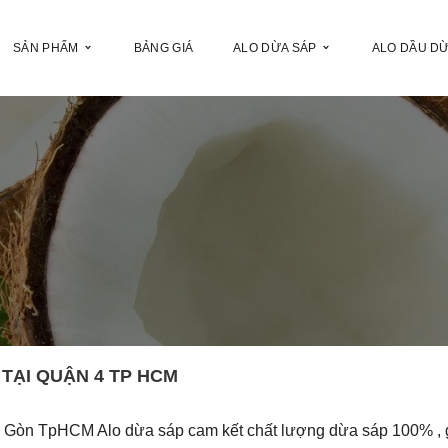
SẢN PHẨM
BẢNG GIÁ
ALO DỪA SÁP
ALO DẦU D
 TẠI QUẬN 4 TP HCM
ài Gòn TpHCM Alo dừa sáp cam kết chất lượng dừa sáp 100% , 