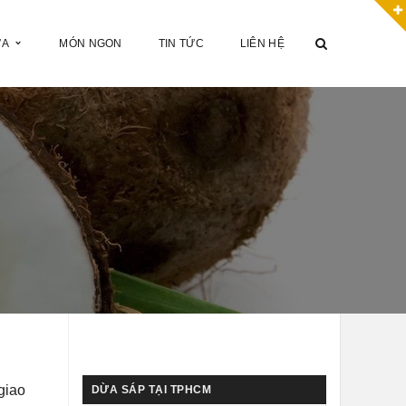
ỪA
MÓN NGON
TIN TỨC
LIÊN HỆ
giao
DỪA SÁP TẠI TPHCM