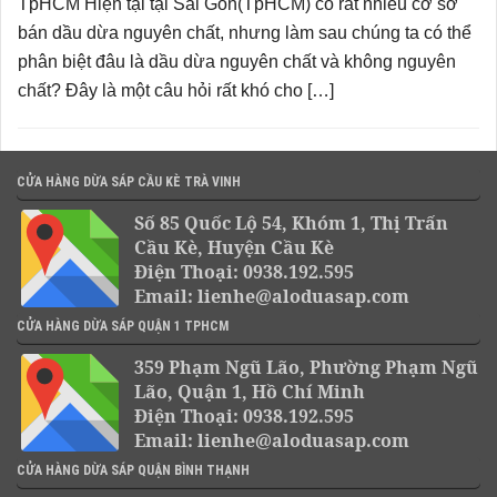
TpHCM Hiện tại tại Sài Gòn(TpHCM) có rất nhiều cơ sở
bán dầu dừa nguyên chất, nhưng làm sau chúng ta có thể
phân biệt đâu là dầu dừa nguyên chất và không nguyên
chất? Đây là một câu hỏi rất khó cho […]
CỬA HÀNG DỪA SÁP CẦU KÈ TRÀ VINH
Số 85 Quốc Lộ 54, Khóm 1, Thị Trấn
Cầu Kè, Huyện Cầu Kè
Điện Thoại: 0938.192.595
Email: lienhe@aloduasap.com
CỬA HÀNG DỪA SÁP QUẬN 1 TPHCM
359 Phạm Ngũ Lão, Phường Phạm Ngũ
Lão, Quận 1, Hồ Chí Minh
Điện Thoại: 0938.192.595
Email: lienhe@aloduasap.com
CỬA HÀNG DỪA SÁP QUẬN BÌNH THẠNH