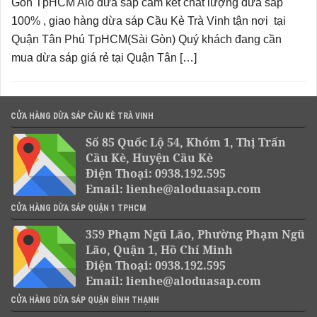
Gòn TpHCM Alo dừa sáp cam kết chất lượng dừa sáp
100% , giao hàng dừa sáp Cầu Kè Trà Vinh tận nơi tại
Quận Tân Phú TpHCM(Sài Gòn) Quý khách đang cần
mua dừa sáp giá rẻ tại Quận Tân […]
CỬA HÀNG DỪA SÁP CẦU KÈ TRÀ VINH
Số 85 Quốc Lộ 54, Khóm 1, Thị Trấn
Cầu Kè, Huyện Cầu Kè
Điện Thoại: 0938.192.595
Email: lienhe@aloduasap.com
CỬA HÀNG DỪA SÁP QUẬN 1 TPHCM
359 Phạm Ngũ Lão, Phường Phạm Ngũ
Lão, Quận 1, Hồ Chí Minh
Điện Thoại: 0938.192.595
Email: lienhe@aloduasap.com
CỬA HÀNG DỪA SÁP QUẬN BÌNH THẠNH