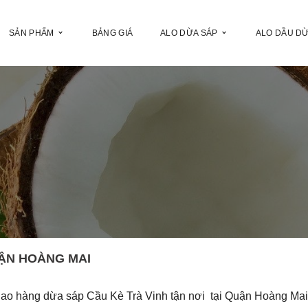
SẢN PHẨM
BẢNG GIÁ
ALO DỪA SÁP
ALO DẦU D
UẬN HOÀNG MAI
iao hàng dừa sáp Cầu Kè Trà Vinh tận nơi tại Quận Hoàng Ma