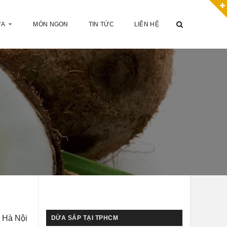
ỪA
MÓN NGON
TIN TỨC
LIÊN HỆ
i Hà Nội
DỪA SÁP TẠI TPHCM