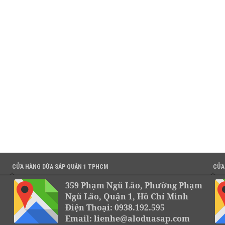
CỬA HÀNG DỪA SÁP QUẬN 1 TPHCM
CỬA
359 Phạm Ngũ Lão, Phường Phạm
Ngũ Lão, Quận 1, Hồ Chí Minh
Điện Thoại: 0938.192.595
Email: lienhe@aloduasap.com