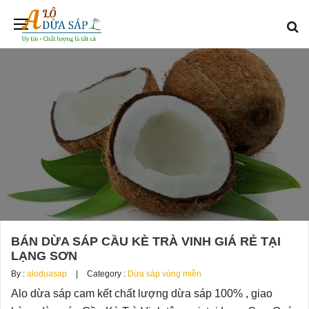
BÁN DỪA SÁP CẦU KÈ TRÀ VINH GIÁ RẺ TẠI
LẠNG SƠN
By :
aloduasap
Category :
Dừa sáp vùng miền
Alo dừa sáp cam kết chất lượng dừa sáp 100% , giao