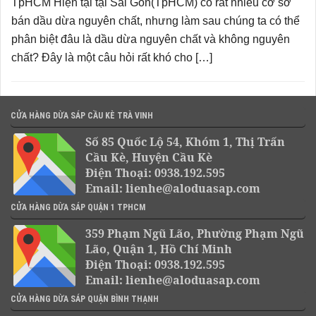
TpHCM Hiện tại tại Sài Gòn(TpHCM) có rất nhiều cơ sở
bán dầu dừa nguyên chất, nhưng làm sau chúng ta có thể
phân biệt đâu là dầu dừa nguyên chất và không nguyên
chất? Đây là một câu hỏi rất khó cho […]
CỬA HÀNG DỪA SÁP CẦU KÈ TRÀ VINH
Số 85 Quốc Lộ 54, Khóm 1, Thị Trấn
Cầu Kè, Huyện Cầu Kè
Điện Thoại: 0938.192.595
Email: lienhe@aloduasap.com
CỬA HÀNG DỪA SÁP QUẬN 1 TPHCM
359 Phạm Ngũ Lão, Phường Phạm Ngũ
Lão, Quận 1, Hồ Chí Minh
Điện Thoại: 0938.192.595
Email: lienhe@aloduasap.com
CỬA HÀNG DỪA SÁP QUẬN BÌNH THẠNH