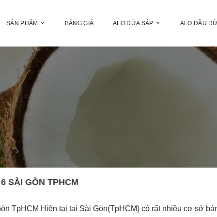
SẢN PHẨM
BẢNG GIÁ
ALO DỪA SÁP
ALO DẦU D
6 SÀI GÒN TPHCM
Gòn TpHCM Hiện tại tại Sài Gòn(TpHCM) có rất nhiều cơ sở bá