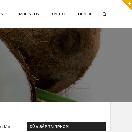
ỪA
MÓN NGON
TIN TỨC
LIÊN HỆ
n dầu
DỪA SÁP TẠI TPHCM