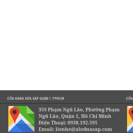
CỬA HÀNG DỪA SÁP QUẬN 1 TPHCM
CỬA
359 Phạm Ngũ Lão, Phường Phạm
Ngũ Lão, Quận 1, Hồ Chí Minh
Điện Thoại: 0938.192.595
Email: lienhe@aloduasap.com