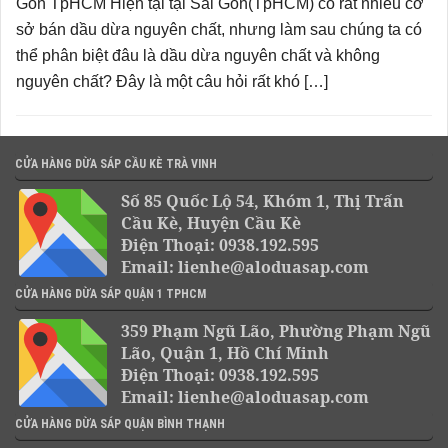
Gòn TpHCM Hiện tại tại Sài Gòn(TpHCM) có rất nhiều cơ
sở bán dầu dừa nguyên chất, nhưng làm sau chúng ta có
thể phân biệt đâu là dầu dừa nguyên chất và không
nguyên chất? Đây là một câu hỏi rất khó […]
CỬA HÀNG DỪA SÁP CẦU KÈ TRÀ VINH
Số 85 Quốc Lộ 54, Khóm 1, Thị Trấn
Cầu Kè, Huyện Cầu Kè
Điện Thoại: 0938.192.595
Email: lienhe@aloduasap.com
CỬA HÀNG DỪA SÁP QUẬN 1 TPHCM
359 Phạm Ngũ Lão, Phường Phạm Ngũ
Lão, Quận 1, Hồ Chí Minh
Điện Thoại: 0938.192.595
Email: lienhe@aloduasap.com
CỬA HÀNG DỪA SÁP QUẬN BÌNH THẠNH