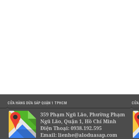
CỬA HÀNG DỪA SÁP QUẬN 1 TPHCM
CỬA
359 Phạm Ngũ Lão, Phường Phạm
Ngũ Lão, Quận 1, Hồ Chí Minh
Điện Thoại: 0938.192.595
Email: lienhe@aloduasap.com