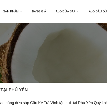
SẢN PHẨM
BẢNG GIÁ
ALO DỪA SÁP
ALO DẦU D
 TẠI PHÚ YÊN
iao hàng dừa sáp Cầu Kè Trà Vinh tận nơi tại Phú Yên Quý kh