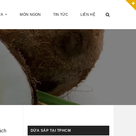
ỪA
MÓN NGON
TIN TỨC
LIÊN HỆ
ách
DỪA SÁP TẠI TPHCM