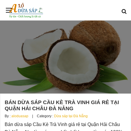
BÁN DỪA SÁP CẦU KÈ TRÀ VINH GIÁ RẺ TẠI
QUẬN HẢI CHÂU ĐÀ NẴNG
By :
aloduasap
Category :
Dừa sáp tại Đà Nẵng
Bán dừa sáp Cầu Kè Trà Vinh giá rẻ tại Quận Hải Châu