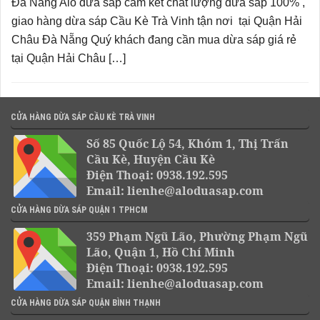
Đà Nẵng Alo dừa sáp cam kết chất lượng dừa sáp 100% ,
giao hàng dừa sáp Cầu Kè Trà Vinh tận nơi tại Quận Hải
Châu Đà Nẵng Quý khách đang cần mua dừa sáp giá rẻ
tại Quận Hải Châu […]
CỬA HÀNG DỪA SÁP CẦU KÈ TRÀ VINH
Số 85 Quốc Lộ 54, Khóm 1, Thị Trấn
Cầu Kè, Huyện Cầu Kè
Điện Thoại: 0938.192.595
Email: lienhe@aloduasap.com
CỬA HÀNG DỪA SÁP QUẬN 1 TPHCM
359 Phạm Ngũ Lão, Phường Phạm Ngũ
Lão, Quận 1, Hồ Chí Minh
Điện Thoại: 0938.192.595
Email: lienhe@aloduasap.com
CỬA HÀNG DỪA SÁP QUẬN BÌNH THẠNH