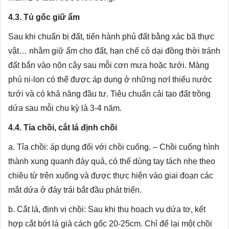
4.3. Tủ gốc giữ ẩm
Sau khi chuẩn bị đất, tiến hành phủ đất bằng xác bã thực
vật… nhằm giữ ẩm cho đất, hạn chế cỏ dại đồng thời tránh
đất bắn vào nõn cây sau mỗi cơn mưa hoặc tưới. Màng
phủ ni-lon có thể được áp dụng ở những nơI thiếu nước
tưới và có khả năng đầu tư. Tiêu chuẩn cải tạo đất trồng
dứa sau mỗi chu kỳ là 3-4 năm.
4.4. Tỉa chồi, cắt lá định chồi
a. Tỉa chồi: áp dụng đối với chồi cuống. – Chồi cuống hình
thành xung quanh đáy quả, có thể dùng tay tách nhẹ theo
chiều từ trên xuống và được thực hiện vào giai đoạn các
mắt dứa ở đáy trái bắt đầu phát triển.
b. Cắt lá, định vị chồi: Sau khi thu hoạch vụ dứa tơ, kết
hợp cắt bớt lá già cách gốc 20-25cm. Chỉ để lại một chồi