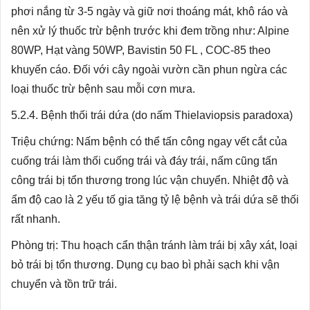
phơi nắng từ 3-5 ngày và giữ nơi thoáng mát, khô ráo và
nên xử lý thuốc trừ bệnh trước khi đem trồng như: Alpine
80WP, Hạt vàng 50WP, Bavistin 50 FL , COC-85 theo
khuyến cáo. Đối với cây ngoài vườn cần phun ngừa các
loại thuốc trừ bệnh sau mỗi cơn mưa.
5.2.4. Bệnh thối trái dứa (do nấm Thielaviopsis paradoxa)
Triệu chứng: Nấm bệnh có thể tấn công ngay vết cắt của
cuống trái làm thối cuống trái và đáy trái, nấm cũng tấn
công trái bị tổn thương trong lúc vận chuyển. Nhiệt độ và
ẩm độ cao là 2 yếu tố gia tăng tỷ lệ bệnh và trái dứa sẽ thối
rất nhanh.
Phòng trị: Thu hoạch cẩn thận tránh làm trái bị xây xát, loại
bỏ trái bị tổn thương. Dụng cụ bao bì phải sạch khi vận
chuyển và tồn trữ trái.