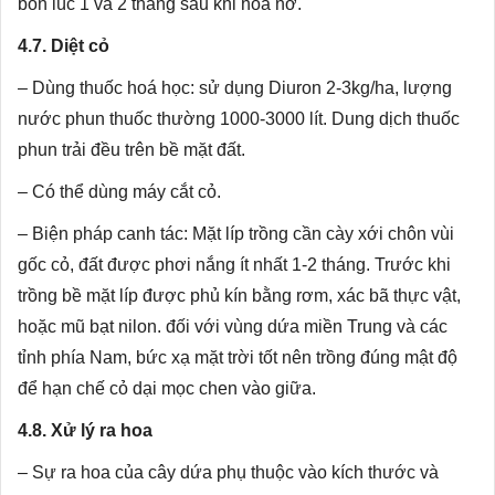
bón lúc 1 và 2 tháng sau khi hoa nở.
4.7. Diệt cỏ
– Dùng thuốc hoá học: sử dụng Diuron 2-3kg/ha, lượng
nước phun thuốc thường 1000-3000 lít. Dung dịch thuốc
phun trải đều trên bề mặt đất.
– Có thể dùng máy cắt cỏ.
– Biện pháp canh tác: Mặt líp trồng cần cày xới chôn vùi
gốc cỏ, đất được phơi nắng ít nhất 1-2 tháng. Trước khi
trồng bề mặt líp được phủ kín bằng rơm, xác bã thực vật,
hoặc mũ bạt nilon. đối với vùng dứa miền Trung và các
tỉnh phía Nam, bức xạ mặt trời tốt nên trồng đúng mật độ
để hạn chế cỏ dại mọc chen vào giữa.
4.8. Xử lý ra hoa
– Sự ra hoa của cây dứa phụ thuộc vào kích thước và