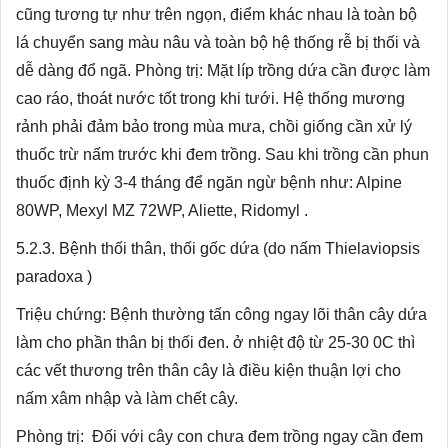
cũng tương tự như trên ngọn, điểm khác nhau là toàn bộ
lá chuyển sang màu nâu và toàn bộ hệ thống rễ bị thối và
dễ dàng đổ ngã. Phòng trị: Mặt líp trồng dứa cần được làm
cao ráo, thoát nước tốt trong khi tưới. Hệ thống mương
rảnh phải đảm bảo trong mùa mưa, chồi giống cần xử lý
thuốc trừ nấm trước khi đem trồng. Sau khi trồng cần phun
thuốc định kỳ 3-4 tháng để ngăn ngừ bệnh như: Alpine
80WP, Mexyl MZ 72WP, Aliette, Ridomyl .
5.2.3. Bệnh thối thân, thối gốc dứa (do nấm Thielaviopsis
paradoxa )
Triệu chứng: Bệnh thường tấn công ngay lõi thân cây dứa
làm cho phần thân bị thối đen. ở nhiệt độ từ 25-30 0C thì
các vết thương trên thân cây là điều kiện thuận lợi cho
nấm xâm nhập và làm chết cây.
Phòng trị: Đối với cây con chưa đem trồng ngay cần đem