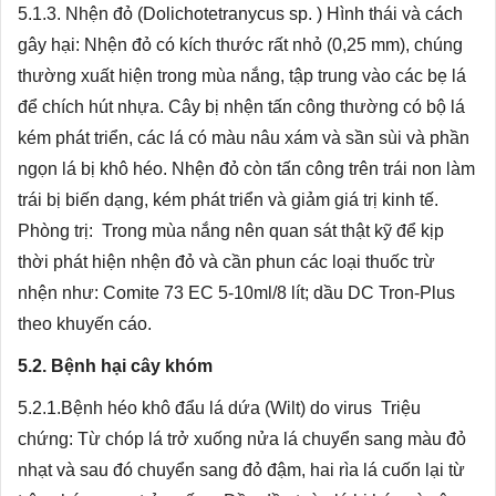
5.1.3. Nhện đỏ (Dolichotetranycus sp. ) Hình thái và cách
gây hại: Nhện đỏ có kích thước rất nhỏ (0,25 mm), chúng
thường xuất hiện trong mùa nắng, tập trung vào các bẹ lá
để chích hút nhựa. Cây bị nhện tấn công thường có bộ lá
kém phát triển, các lá có màu nâu xám và sần sùi và phần
ngọn lá bị khô héo. Nhện đỏ còn tấn công trên trái non làm
trái bị biến dạng, kém phát triển và giảm giá trị kinh tế.
Phòng trị: Trong mùa nắng nên quan sát thật kỹ để kịp
thời phát hiện nhện đỏ và cần phun các loại thuốc trừ
nhện như: Comite 73 EC 5-10ml/8 lít; dầu DC Tron-Plus
theo khuyến cáo.
5.2. Bệnh hại cây khóm
5.2.1.Bệnh héo khô đẩu lá dứa (Wilt) do virus Triệu
chứng: Từ chóp lá trở xuống nửa lá chuyển sang màu đỏ
nhạt và sau đó chuyển sang đỏ đậm, hai rìa lá cuốn lại từ