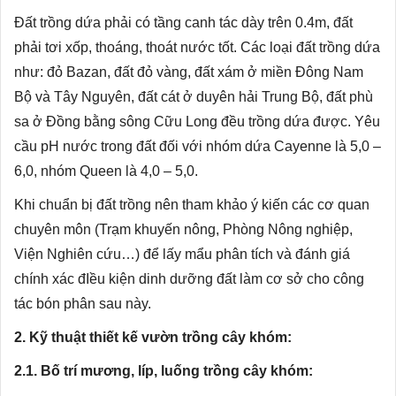
Đất trồng dứa phải có tầng canh tác dày trên 0.4m, đất
phải tơi xốp, thoáng, thoát nước tốt. Các loại đất trồng dứa
như: đỏ Bazan, đất đỏ vàng, đất xám ở miền Đông Nam
Bộ và Tây Nguyên, đất cát ở duyên hải Trung Bộ, đất phù
sa ở Đồng bằng sông Cữu Long đều trồng dứa được. Yêu
cầu pH nước trong đất đối với nhóm dứa Cayenne là 5,0 –
6,0, nhóm Queen là 4,0 – 5,0.
Khi chuẩn bị đất trồng nên tham khảo ý kiến các cơ quan
chuyên môn (Trạm khuyến nông, Phòng Nông nghiệp,
Viện Nghiên cứu…) để lấy mẩu phân tích và đánh giá
chính xác đIều kiện dinh dưỡng đất làm cơ sở cho công
tác bón phân sau này.
2. Kỹ thuật thiết kế vườn trồng cây khóm:
2.1. Bố trí mương, líp, luống trồng cây khóm: