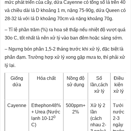
mức phát triển của cây, dứa Cayenne có tổng số lá trên 40
và chiều dài lá D khoảng 1 m, nặng 75-90g, dứa Queen có
28-32 lá với lá D khoảng 70cm và nặng khoảng 70g.
– Tỉ lệ phần trăm (%) ra hoa sẽ thấp nếu nhiệt độ vượt quá
30o C, tốt nhất là nên xử lý vào ban đêm hoặc sáng sớm.
– Ngưng bón phân 1,5-2 tháng trước khi xử lý, đặc biệt là
phân đạm. Trường hợp xử lý xong gặp mưa to, thì phải xử
lý lại.
Giống
Hóa chất
Nồng độ
Số
Điều
dứa
sử dụng
lần,cách
kiện
xử lý
xử lý
Cayenne
Ethephon48%
500ppm+
Xử lý 2
Tưới
+ Urea (Nước
2%
lần
nước
0
lạnh 10-12
(cách
2-3
C)
nhau 2-
ngày