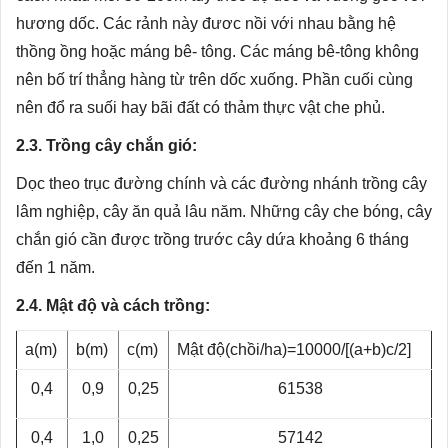
hương dốc. Các rảnh này đươc nồi với nhau bằng hệ
thồng ồng hoặc máng bê- tông. Các máng bê-tông không
nên bố trí thẳng hàng từ trên dốc xuống. Phần cuối cùng
nên đổ ra suối hay bãi đất có thảm thực vật che phủ.
2.3. Trồng cây chắn gió:
Dọc theo trục đường chính và các đường nhánh trồng cây
lâm nghiệp, cây ăn quả lâu năm. Những cây che bóng, cây
chắn gió cần được trồng trước cây dứa khoảng 6 tháng
đến 1 năm.
2.4. Mật độ và cách trồng:
a(m)
b(m)
c(m)
Mật độ(chồi/ha)=10000/[(a+b)c/2]
0,4
0,9
0,25
61538
0,4
1,0
0,25
57142