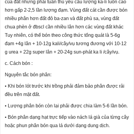
của đất nhưng phải tuân thủ yêu cầu lượng ka-li luôn cao
hơn gấp 2-2,5 lần lượng đạm. Vùng đất cát cần được bón
nhiều phân hơn đất đỏ ba-zan và đất phù sa, vùng đất
chua phèn ở đbscl cần nhiều lân hơn các vùng đất khác
Tuy nhiên, có thể bón theo công thức tổng quát là 5-6g
đạm +4g lân + 10-12g kali/cây/vụ tương đương với 10-12
g urea + 22g super lân + 20-24g sun-phát ka li /cây/vụ.
c. Cách bón :
Nguyên tắc bón phân:
• Khi bón lót trước khi trồng phải đảm bảo phân được rải
đều trên mặt đất.
• Lượng phân bón còn lại phải được chia làm 5-6 lần bón.
• Bón phân dạng hạt trực tiếp vào nách lá già của từng cây
hoặc phun phân bón qua lá dưới dạng dung dịch.