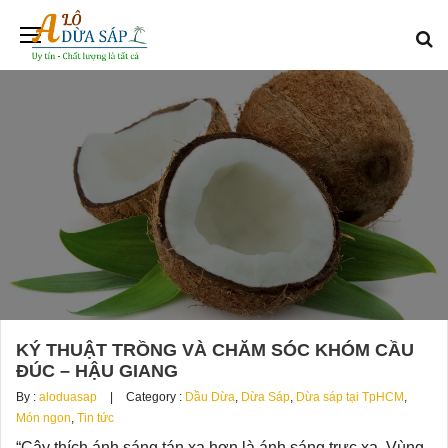
KÝ THUẬT TRỒNG VÀ CHĂM SÓC KHÓM CẦU
ĐÚC – HẬU GIANG
By :
aloduasap
Category :
Dầu Dừa
,
Dừa Sáp
,
Dừa sáp tại TpHCM
,
Món ngon
,
Tin tức
“Cây thích ánh sáng tán xạ hơn là ánh sáng trực xạ. Vùng