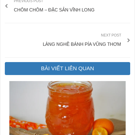
PREVIOUS POST
CHÔM CHÔM – ĐẶC SẢN VĨNH LONG
NEXT POST
LÀNG NGHỀ BÁNH PÍA VŨNG THƠM
BÀI VIẾT LIÊN QUAN