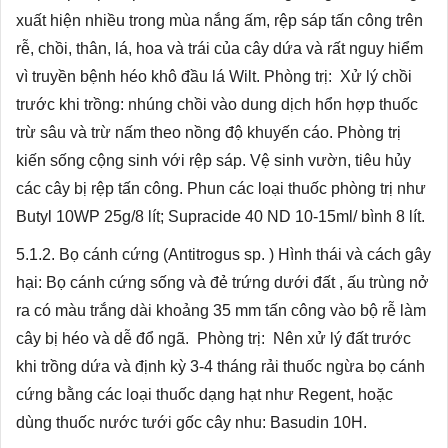
xuất hiện nhiều trong mùa nắng ấm, rệp sáp tấn công trên
rễ, chồi, thân, lá, hoa và trái của cây dứa và rất nguy hiểm
vì truyền bệnh héo khô đầu lá Wilt. Phòng trị: Xử lý chồi
trước khi trồng: nhúng chồi vào dung dịch hổn hợp thuốc
trừ sâu và trừ nấm theo nồng độ khuyến cáo. Phòng trị
kiến sống cộng sinh với rệp sáp. Vệ sinh vườn, tiêu hủy
các cây bị rệp tấn công. Phun các loại thuốc phòng trị như
Butyl 10WP 25g/8 lít; Supracide 40 ND 10-15ml/ bình 8 lít.
5.1.2. Bọ cánh cứng (Antitrogus sp. ) Hình thái và cách gây
hại: Bọ cánh cứng sống và đẻ trứng dưới đất , ấu trùng nở
ra có màu trắng dài khoảng 35 mm tấn công vào bộ rễ làm
cây bị héo và dễ đổ ngã. Phòng trị: Nên xử lý đất trước
khi trồng dứa và định kỳ 3-4 tháng rải thuốc ngừa bọ cánh
cứng bằng các loại thuốc dạng hạt như Regent, hoặc
dùng thuốc nước tưới gốc cây nhu: Basudin 10H.