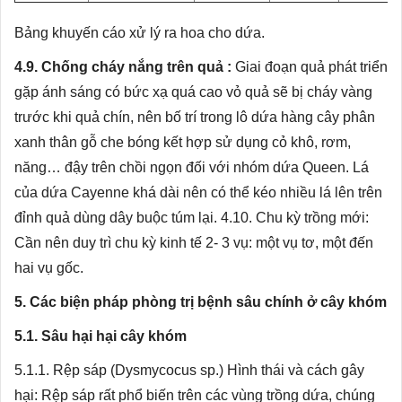
Bảng khuyến cáo xử lý ra hoa cho dứa.
4.9. Chống cháy nắng trên quả :
Giai đoạn quả phát triển
gặp ánh sáng có bức xạ quá cao vỏ quả sẽ bị cháy vàng
trước khi quả chín, nên bố trí trong lô dứa hàng cây phân
xanh thân gỗ che bóng kết hợp sử dụng cỏ khô, rơm,
năng… đậy trên chồi ngọn đối với nhóm dứa Queen. Lá
của dứa Cayenne khá dài nên có thể kéo nhiều lá lên trên
đỉnh quả dùng dây buộc túm lại. 4.10. Chu kỳ trồng mới:
Cần nên duy trì chu kỳ kinh tế 2- 3 vụ: một vụ tơ, một đến
hai vụ gốc.
5. Các biện pháp phòng trị bệnh sâu chính ở cây khóm
5.1. Sâu hại hại cây khóm
5.1.1. Rệp sáp (Dysmycocus sp.) Hình thái và cách gây
hại: Rệp sáp rất phổ biến trên các vùng trồng dứa, chúng