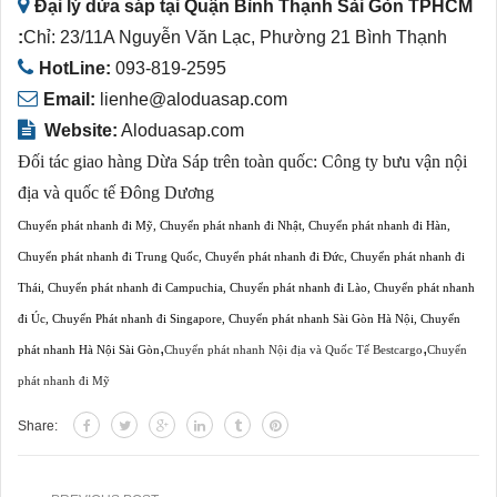
Đại lý dừa sáp tại Quận Bình Thạnh Sài Gòn TPHCM
:
Chỉ: 23/11A Nguyễn Văn Lạc, Phường 21 Bình Thạnh
HotLine:
093-819-2595
Email:
lienhe@aloduasap.com
Website:
Aloduasap.com
Đối tác giao hàng Dừa Sáp trên toàn quốc:
Công ty bưu vận nội
địa và quốc tế Đông Dương
Chuyển phát nhanh đi Mỹ
,
Chuyển phát nhanh đi Nhật
,
Chuyển phát nhanh đi Hàn
,
Chuyển phát nhanh đi Trung Quốc
,
Chuyển phát nhanh đi Đức
,
Chuyển phát nhanh đi
Thái
,
Chuyển phát nhanh đi Campuchia
,
Chuyển phát nhanh đi Lào
,
Chuyển phát nhanh
đi Úc
,
Chuyển Phát nhanh đi Singapore
,
Chuyển phát nhanh Sài Gòn Hà Nội
,
Chuyển
,
,
phát nhanh Hà Nội Sài Gòn
Chuyển phát nhanh Nội địa và Quốc Tế Bestcargo
Chuyển
phát nhanh đi Mỹ
Share: