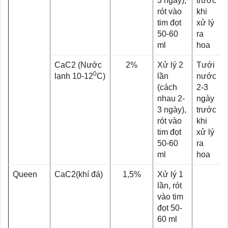
3 ngày),
trước
rót vào
khi
tim đọt
xử lý
50-60
ra
ml
hoa
CaC2 (Nước
2%
Xử lý 2
Tưới
0
lạnh 10-12
C)
lần
nước
(cách
2-3
nhau 2-
ngày
3 ngày),
trước
rót vào
khi
tim đọt
xử lý
50-60
ra
ml
hoa
Queen
CaC2(khí đá)
1,5%
Xử lý 1
lần, rót
vào tim
đọt 50-
60 ml