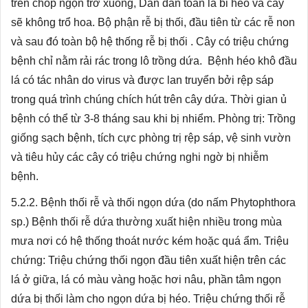
trên chóp ngọn trở xuống, Dần dần toàn lá bi héo và cây
sẽ không trổ hoa. Bộ phận rễ bị thối, đầu tiên từ các rễ non
và sau đó toàn bộ hệ thống rễ bị thối . Cây có triệu chứng
bệnh chỉ nằm rải rác trong lô trồng dứa. Bệnh héo khô đầu
lá có tác nhân do virus và được lan truyển bởi rệp sáp
trong quá trình chúng chích hút trên cây dứa. Thời gian ủ
bệnh có thể từ 3-8 tháng sau khi bị nhiểm. Phòng trị: Trồng
giống sạch bệnh, tích cực phòng trị rệp sáp, vệ sinh vườn
và tiêu hủy các cây có triệu chứng nghi ngờ bị nhiễm
bệnh.
5.2.2. Bệnh thối rễ và thối ngọn dứa (do nấm Phytophthora
sp.) Bệnh thối rễ dứa thường xuất hiện nhiều trong mùa
mưa nơi có hệ thống thoát nước kém hoặc quá ẩm. Triệu
chứng: Triệu chứng thối ngọn đầu tiên xuất hiện trên các
lá ở giữa, lá có màu vàng hoặc hơi nâu, phần tâm ngọn
dứa bị thối làm cho ngọn dứa bị héo. Triệu chứng thối rễ