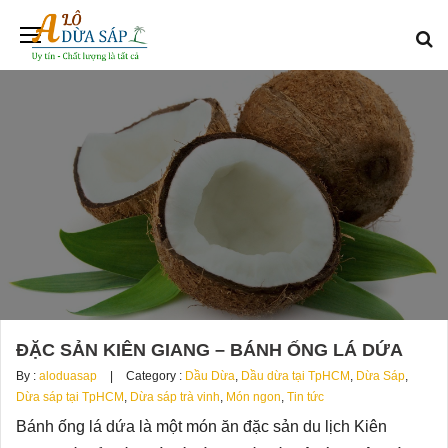
ĐẶC SẢN KIÊN GIANG – BÁNH ỐNG LÁ DỨA
By :
aloduasap
Category :
Dầu Dừa
,
Dầu dừa tại TpHCM
,
Dừa Sáp
,
Dừa sáp tại TpHCM
,
Dừa sáp trà vinh
,
Món ngon
,
Tin tức
Bánh ống lá dứa là một món ăn đặc sản du lịch Kiên