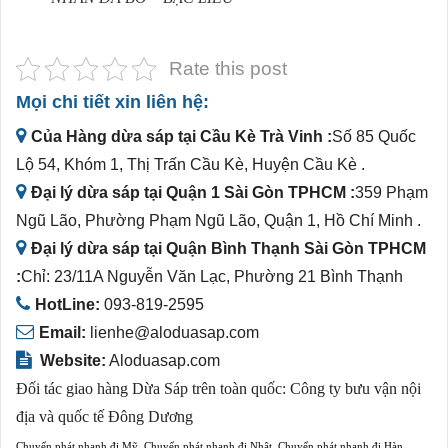
Rate this post
Mọi chi tiết xin liên hệ:
Của Hàng dừa sáp tại Cầu Kè Trà Vinh :
Số 85 Quốc
Lộ 54, Khóm 1, Thị Trấn Cầu Kè, Huyện Cầu Kè .
Đại lý dừa sáp tại Quận 1 Sài Gòn TPHCM :
359 Phạm
Ngũ Lão, Phường Phạm Ngũ Lão, Quận 1, Hồ Chí Minh .
Đại lý dừa sáp tại Quận Bình Thạnh Sài Gòn TPHCM
:
Chỉ: 23/11A Nguyễn Văn Lạc, Phường 21 Bình Thạnh
HotLine:
093-819-2595
Email:
lienhe@aloduasap.com
Website:
Aloduasap.com
Đối tác giao hàng Dừa Sáp trên toàn quốc:
Công ty bưu vận nội
địa và quốc tế Đông Dương
Chuyển phát nhanh đi Mỹ
,
Chuyển phát nhanh đi Nhật
,
Chuyển phát nhanh đi Hàn
,