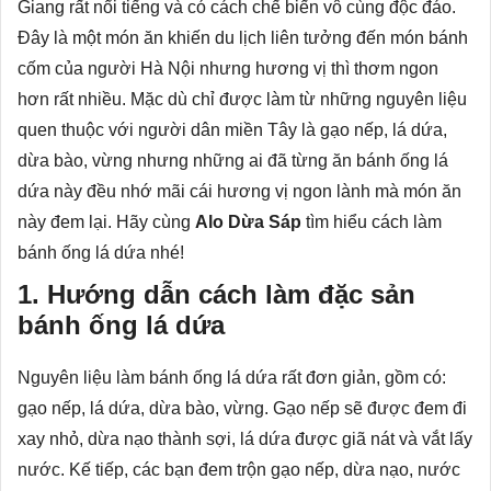
Giang rất nổi tiếng và có cách chế biến vô cùng độc đáo.
Đây là một món ăn khiến du lịch liên tưởng đến món bánh
cốm của người Hà Nội nhưng hương vị thì thơm ngon
hơn rất nhiều. Mặc dù chỉ được làm từ những nguyên liệu
quen thuộc với người dân miền Tây là gạo nếp, lá dứa,
dừa bào, vừng nhưng những ai đã từng ăn bánh ống lá
dứa này đều nhớ mãi cái hương vị ngon lành mà món ăn
này đem lại. Hãy cùng
Alo Dừa Sáp
tìm hiểu cách làm
bánh ống lá dứa nhé!
1. Hướng dẫn cách làm đặc sản
bánh ống lá dứa
Nguyên liệu làm bánh ống lá dứa rất đơn giản, gồm có:
gạo nếp, lá dứa, dừa bào, vừng. Gạo nếp sẽ được đem đi
xay nhỏ, dừa nạo thành sợi, lá dứa được giã nát và vắt lấy
nước. Kế tiếp, các bạn đem trộn gạo nếp, dừa nạo, nước